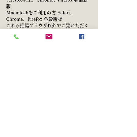
版
Macintoshをご利用の方 Safari、
Chrome、Firefox 各最新版
これら推奨ブラウザ以外でご覧いただく
場合、画面の一部が正しく表示されない
ことがあります。 あらかじめ、ご了承く
ださい。
本方針の変更
本方針の内容は変更することがありま
す。
変更後の方針については、弊社が別途定
める場合を除いて、当個人情報保護方針
明示ページに掲載した時から効力を生じ
るものとします。