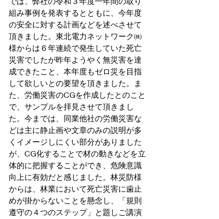
では、弊社の令和３年度一年間の取り
組み事例を発表するとともに、今年度
の安全に対する計画などを述べさせて
頂きました。東北電力ネットワーク㈱
様からは６年連続で発生していた死亡
災害でしたが昨年ようやく無災害を達
成できたこと、本年度もゼロ災を目指
して欲しいとの要望を頂きました。ま
た、労働災害のCGを作成したとのこと
で、サンプルを拝見させて頂きまし
た。今までは、同業他社の労働災害な
どは主に静止画や文章のみの説明が多
くイメージしにくい部分がありました
が、CG化することで材の動きなどを立
体的に把握することができ、危険意識
向上に有効だと感じました。林災防様
からは、林業において死亡災害に歯止
めが掛からないことを懸念し、「規則
遵守の４つのステップ」と題しご講演