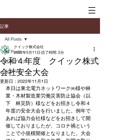
記事
All Posts
クイック株式会社
All Posts
2022年5月11日
読了時間: 2分
令和４年度 クイック株式
社長ブログ
会社安全大会
お知らせ
更新日：
2022年11月1日
本日は東北電力ネットワーク㈱様や林
業・木材製造業労働災害防止協会（以
下　林災防）様などをお招きし令和４
年度の安全大会を行いました。例年で
あれば協力会社様などをお招きして開
催しておりましたが、コロナ禍という
ことで小規模開催となりました。大会