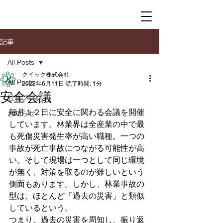
記事
All Posts
クイック株式会社
All Posts
2022年6月11日
読了時間: 1分
安全会議
社長ブログ
毎月１２日に安全に関わる会議を開催
お知らせ
しています。林業界は全産業の中で最
も死傷災害発生率が高い職種。一つの
事故が死亡事故につながる可能性が高
い。そして現場は一つとして同じ環境
が無く、対策を取るのが難しいという
側面もあります。しかし、林業事故の
型は、ほとんど「過去の災害」と類似
しているという。
つまり、過去の災害を周知し、振り返