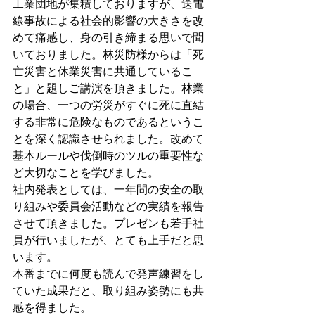
工業団地が集積しておりますが、送電
線事故による社会的影響の大きさを改
めて痛感し、身の引き締まる思いで聞
いておりました。林災防様からは「死
亡災害と休業災害に共通しているこ
と」と題しご講演を頂きました。林業
の場合、一つの労災がすぐに死に直結
する非常に危険なものであるというこ
とを深く認識させられました。改めて
基本ルールや伐倒時のツルの重要性な
ど大切なことを学びました。
社内発表としては、一年間の安全の取
り組みや委員会活動などの実績を報告
させて頂きました。プレゼンも若手社
員が行いましたが、とても上手だと思
います。
本番までに何度も読んで発声練習をし
ていた成果だと、取り組み姿勢にも共
感を得ました。