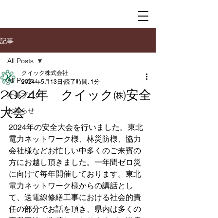
記事
All Posts
クイック株式会社
All Posts
2024年5月13日
読了時間: 1分
2024年 クイック㈱安全
社長ブログ
大会
お知らせ
2024年の安全大会を行いました。東北
電力ネットワーク様、林災防様、協力
会社様などお忙しい中多くのご来賓の
方にお越し頂きました。一年間ゼロ災
に向けて毎年開催しております。東北
電力ネットワーク様からの講話とし
て、送電線修繕工事における社会的責
任の部分でお話を頂き、県内は多くの