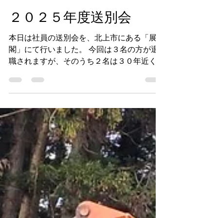
クイック株式会社
3月27日
読了時間: 1分
２０２５年度送別会
本日は社員の送別会を、北上市にある「展勝
閣」にて行いました。 今回は３名の方が退
職されますが、そのうち２名は３０年近く勤
務して頂きました。 良いことも悪いこと
も、３０年の中ではたくさんあったと思いま
すが、長きに渡り弊社の業務に従事して頂
き、ここまで弊社を支えて頂いたことに心よ
り感謝いたします。 おかげ様で弊社も今年
度６０周年を迎えました。 しかし、次の１
０年を見据え動き出さなければなりません。
次の１０年はこれまでとは変化の速度が変わ
ります。 社会は今後、加速度的に変化して
いくため、この変化に合わせられない限り生