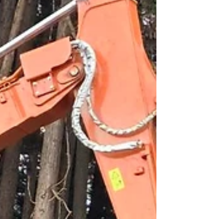
き残っていくのも難しい。 今回退職者もい
ますがが、来年度は新たな社員も迎えます。
そして組織の仕組みも今後を見据え、大きく
変えていきます。 来年は６１年目。新生ク
イックとして今後も永続的に発展し、社員の
みんなが幸せに、そして「入ってよかった」
と思ってもらえる会社を作っていきます！
退職者の皆さま、本当にありがとうございま
した！ これからの皆さんの幸せを祈念申し
上げます！