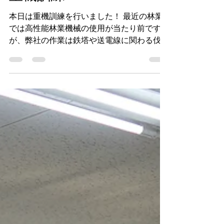
クイック株式会社
3月10日
読了時間: 1分
重機訓練
本日は重機訓練を行いました！ 最近の林業
では高性能林業機械の使用が当たり前です
が、弊社の作業は鉄塔や送電線に関わる伐採
業務が多く、そうした作業では重機の入れる
道が整備されていないことからどうしても人
力での作業が必要となってしまいます。 と
はいえ、人力で伐採木を集材するのはとても
労力がかかりきつい仕事になります。 そこ
でなるべく重機の進入できる現場において
は、作業員の負担軽減や安全、生産性向上の
観点からこれら高性能林業機械を使える社員
の育成も必要となります。 最近は忙しくて
重機の訓練も行なえておりませんでしたが、